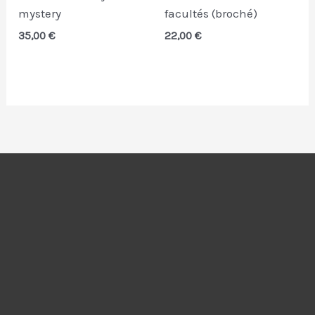
mystery
facultés (broché)
35,00
€
22,00
€