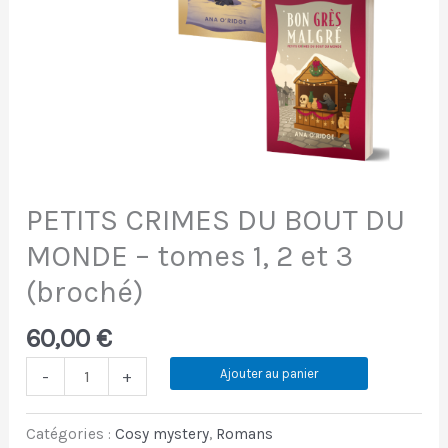
tomes
1,
2
et
3
(broché)
PETITS CRIMES DU BOUT DU
MONDE – tomes 1, 2 et 3
(broché)
60,00
€
Ajouter au panier
-
+
Catégories :
Cosy mystery
,
Romans