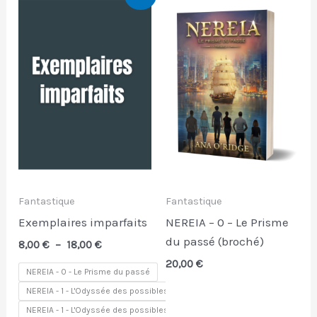
de
prix :
8,00 €
à
18,00 €
Fantastique
Fantastique
Exemplaires imparfaits
NEREIA – 0 – Le Prisme
du passé (broché)
8,00
€
–
18,00
€
20,00
€
NEREIA - 0 - Le Prisme du passé
NEREIA - 1 - L'Odyssée des possibles
NEREIA - 1 - L'Odyssée des possibles (envers)